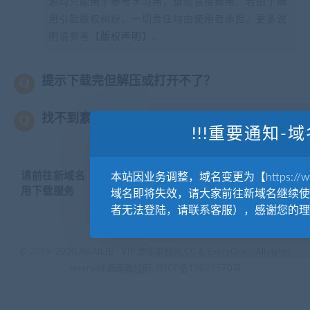
源均只能用于参考学习用，请勿直接商用。若由于商
用引起版权纠纷，一切责任均由使用者承担。更多说
明请参考【
版权声明
】。
提示下载完但解压或打开不了？
找不到素材资源介绍文章里的示例图片？
!!!重要通知-域
请前往新域名【WWW.YUANKUSUCAI.COM】继续使
本站因业务调整，域名变更为【https://www.
用下载服务
域名即将失效，请大家前往新域名继续使
者无法登陆，请联系客服），感谢您的理
© 2019-2020 AKAILIB - VIP.源库素材网.CC & EveryOne. . All rights
reserved
源库教程网.
京ICP备19029570号