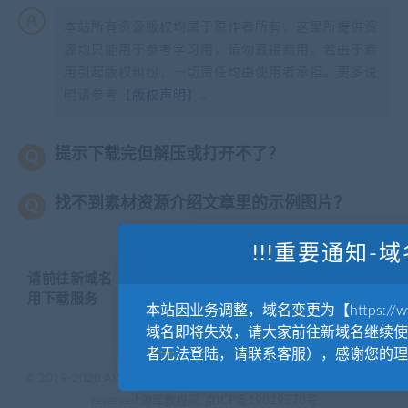
本站所有资源版权均属于原作者所有，这里所提供资
源均只能用于参考学习用，请勿直接商用。若由于商
用引起版权纠纷，一切责任均由使用者承担。更多说
明请参考【
版权声明
】。
提示下载完但解压或打开不了？
找不到素材资源介绍文章里的示例图片？
!!!重要通知-域
请前往新域名【WWW.YUANKUSUCAI.COM】继续使
用下载服务
本站因业务调整，域名变更为【https://www.
域名即将失效，请大家前往新域名继续使
者无法登陆，请联系客服），感谢您的理
© 2019-2020 AKAILIB - VIP.源库素材网.CC & EveryOne. . All rights
reserved
源库教程网.
京ICP备19029570号