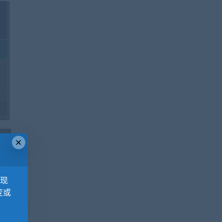
×
，现
变或