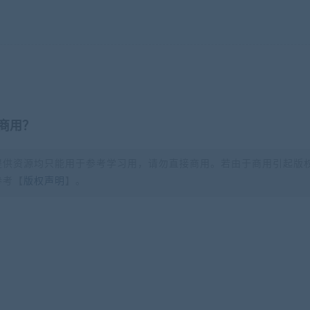
商用？
提供资源均只能用于参考学习用，请勿直接商用。若由于商用引起版
参考【
版权声明
】。
？