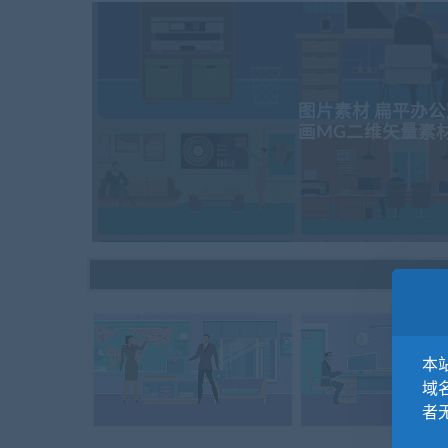
图片素材 扁平办
画MG二维矢量素
本站
域
者