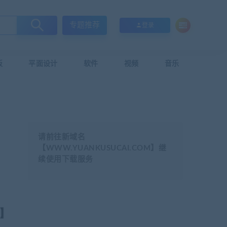
专题推荐
登录
板
平面设计
软件
视频
音乐
请前往新域名
【WWW.YUANKUSUCAI.COM】继
续使用下载服务