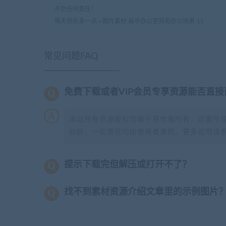
不负任何责任！
每天快乐多一点
»
图片素材 扁平办公室商务办公场景-11
常见问题FAQ
免费下载或者VIP会员专享资源能否直接
本站所有资源版权均属于原作者所有，这里所
纠纷，一切责任均由使用者承担。更多说明请
提示下载完但解压或打开不了？
找不到素材资源介绍文章里的示例图片