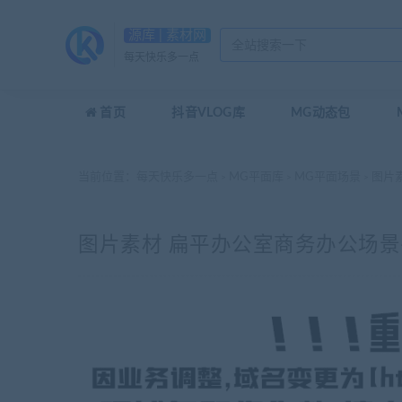
源库 | 素材网
每天快乐多一点
首页
抖音VLOG库
MG动态包
当前位置：
每天快乐多一点
MG平面库
MG平面场景
图片素
>
>
>
图片素材 扁平办公室商务办公场景-