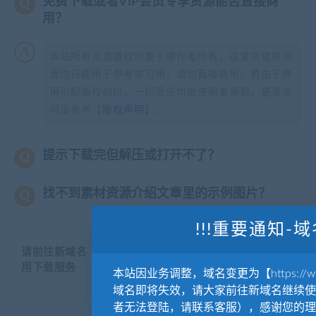
免费下载或者VIP会员专享资源能否直接商
用？
本站所有资源版权均属于原作者所有，这里所提供资
源均只能用于参考学习用，请勿直接商用。若由于商
用引起版权纠纷，一切责任均由使用者承担。更多说
明请参考【
版权声明
】。
提示下载完但解压或打开不了？
找不到素材资源介绍文章里的示例图片？
!!!重要通知-域
请前往新域名【WWW.YUANKUSUCAI.COM】继续使
用下载服务
本站因业务调整，域名变更为【https://www.
域名即将失效，请大家前往新域名继续使
者无法登陆，请联系客服），感谢您的理