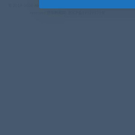
© 2019-2020 AKAILIB - VIP.源库素材网.CC & EveryOne. . All rights
reserved
源库教程网.
京ICP备19029570号