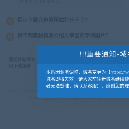
明请参考【
版权声明
】。
提示下载完但解压或打开不了？
找不到素材资源介绍文章里的示例图片？
!!!重要通知-域
请前往新域名【WWW.YUANKUSUCAI.COM】继续使
用下载服务
本站因业务调整，域名变更为【https://www.
域名即将失效，请大家前往新域名继续使
者无法登陆，请联系客服），感谢您的理
© 2019-2020 AKAILIB - VIP.源库素材网.CC & EveryOne. . All rights
reserved
源库教程网.
京ICP备19029570号