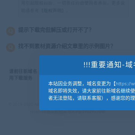
用引起版权纠纷，一切责任均由使用者承担。更多说
明请参考【
版权声明
】。
提示下载完但解压或打开不了？
找不到素材资源介绍文章里的示例图片？
!!!重要通知-域
请前往新域名【WWW.YUANKUSUCAI.COM】继续使
用下载服务
本站因业务调整，域名变更为【https://www.
域名即将失效，请大家前往新域名继续使
者无法登陆，请联系客服），感谢您的理
© 2019-2020 AKAILIB - VIP.源库素材网.CC & EveryOne. . All rights
reserved
源库教程网.
京ICP备19029570号