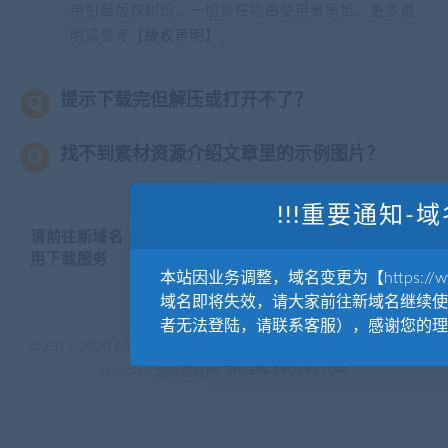
用引起版权纠纷，一切责任均由使用者承担。更多说
明请参考【
版权声明
】。
提示下载完但解压或打开不了？
找不到素材资源介绍文章里的示例图片？
!!!重要通知-域
请前往新域名【WWW.YUANKUSUCAI.COM】继续使
用下载服务
本站因业务调整，域名变更为【https://www.
域名即将失效，请大家前往新域名继续使
者无法登陆，请联系客服），感谢您的理
© 2019-2020 AKAILIB - VIP.源库素材网.CC & EveryOne. . All rights
reserved
源库教程网.
京ICP备19029570号