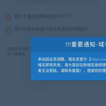
明请参考【
版权声明
】。
提示下载完但解压或打开不了？
找不到素材资源介绍文章里的示例图片？
!!!重要通知-域
请前往新域名【WWW.YUANKUSUCAI.COM】继续使
用下载服务
本站因业务调整，域名变更为【https://www.
域名即将失效，请大家前往新域名继续使
者无法登陆，请联系客服），感谢您的理
© 2019-2020 AKAILIB - VIP.源库素材网.CC & EveryOne. . All rights
reserved
源库教程网.
京ICP备19029570号