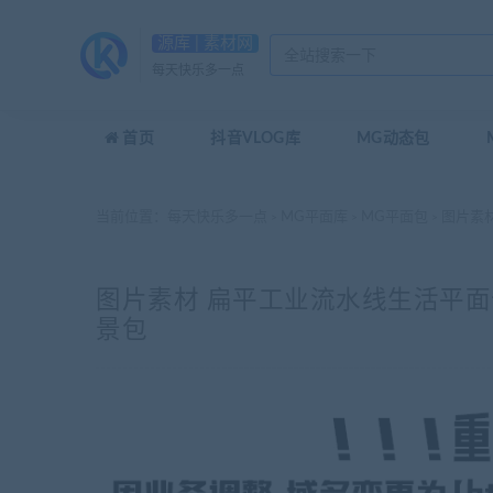
源库 | 素材网
每天快乐多一点
首页
抖音VLOG库
MG动态包
当前位置：
每天快乐多一点
MG平面库
MG平面包
图片素
>
>
>
图片素材 扁平工业流水线生活平
景包