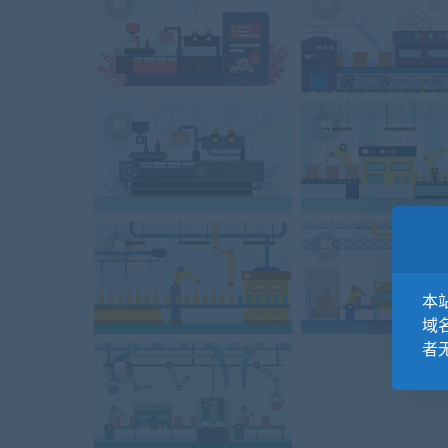
本站
域
者