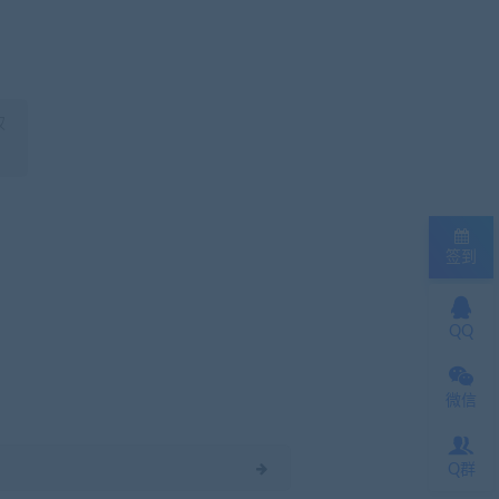
权
签到
QQ
微信
Q群