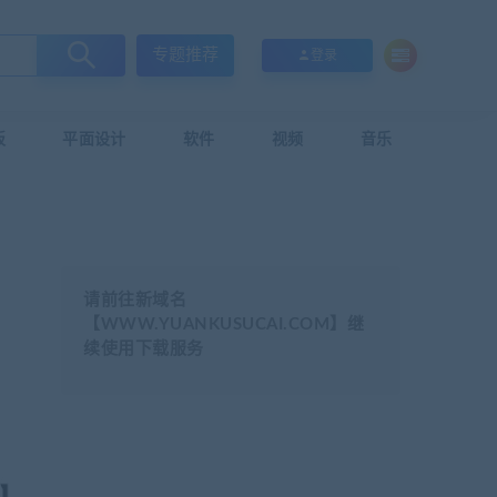
专题推荐
登录
板
平面设计
软件
视频
音乐
请前往新域名
【WWW.YUANKUSUCAI.COM】继
续使用下载服务