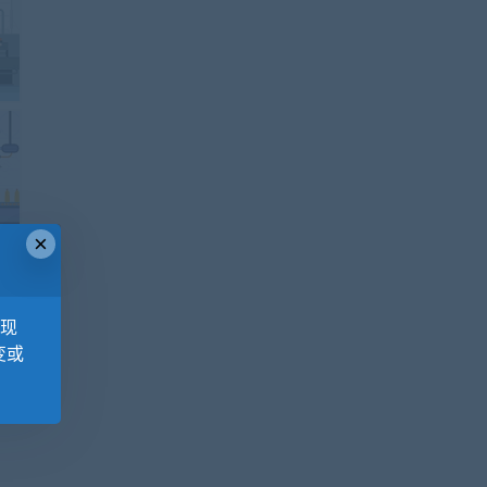
×
，现
变或