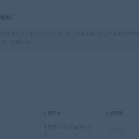
商用？
提供资源均只能用于参考学习用，请勿直接商用。若由于商用引起版
参考【
版权声明
】。
？
友情链接
快速搜索
麦氪搜-让您的Mac更有价
值