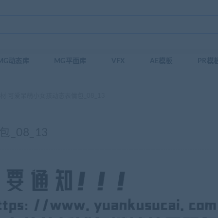
MG动态库
MG平面库
VFX
AE模板
PR模
材 可爱呆萌小女孩动态表情包_08_13
08_13