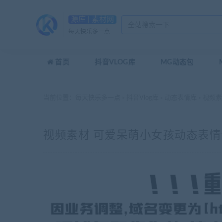
源库 | 素材网
每天快乐多一点
首页
抖音VLOG库
MG动态包
当前位置：
每天快乐多一点
抖音Vlog库
动态表情库
视频素
>
>
>
视频素材 可爱呆萌小女孩动态表情包_