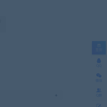
权
签到
QQ
微信
Q群