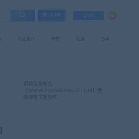
专题推荐
登录
板
平面设计
软件
视频
音乐
请前往新域名
【WWW.YUANKUSUCAI.COM】继
续使用下载服务