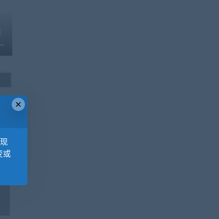
×
，现
变或