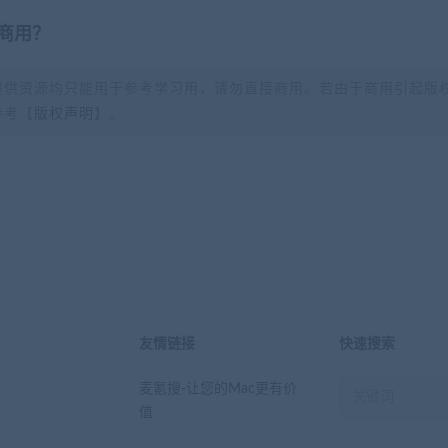
商用？
提供资源均只能用于参考学习用，请勿直接商用。若由于商用引起版
参考【
版权声明
】。
？
友情链接
快速搜索
麦氪搜-让您的Mac更有价
值