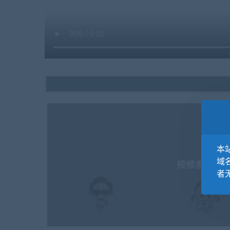
本站
域
视频素材 可
者