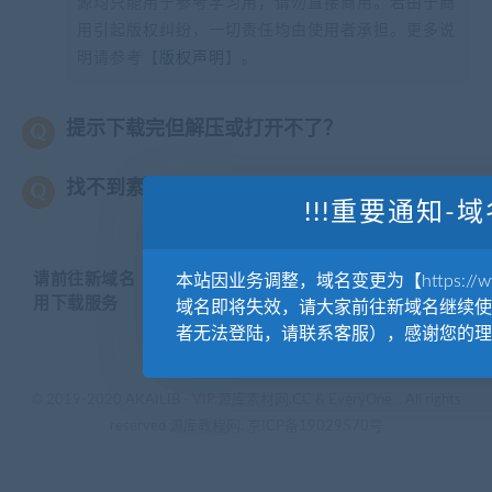
源均只能用于参考学习用，请勿直接商用。若由于商
用引起版权纠纷，一切责任均由使用者承担。更多说
明请参考【
版权声明
】。
提示下载完但解压或打开不了？
找不到素材资源介绍文章里的示例图片？
!!!重要通知-域
请前往新域名【WWW.YUANKUSUCAI.COM】继续使
本站因业务调整，域名变更为【https://www.
用下载服务
域名即将失效，请大家前往新域名继续使
者无法登陆，请联系客服），感谢您的理
© 2019-2020 AKAILIB - VIP.源库素材网.CC & EveryOne. . All rights
reserved
源库教程网.
京ICP备19029570号