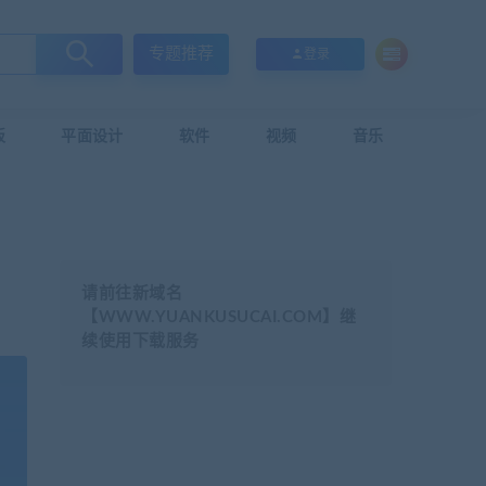
专题推荐
登录
板
平面设计
软件
视频
音乐
请前往新域名
【WWW.YUANKUSUCAI.COM】继
续使用下载服务