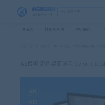
源库 | 素材网
每天快乐多一点
首页
抖音VLOG库
MG动态包
当前位置：
每天快乐多一点
AE模板
图片视频展示类
AE模板 
>
>
>
AE模板 彩色桌面演示 Color it Deskto