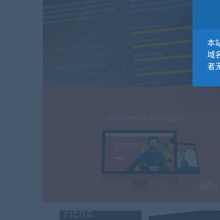
本站
域
者