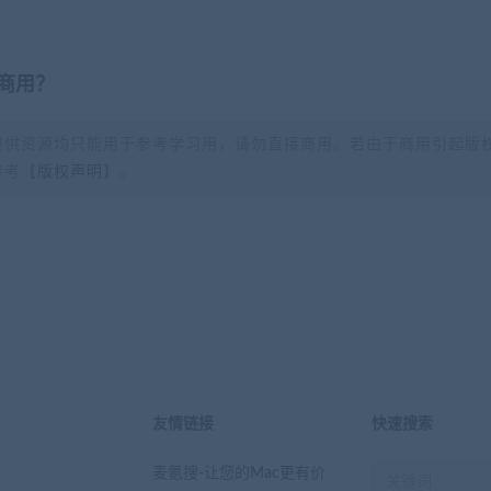
商用？
提供资源均只能用于参考学习用，请勿直接商用。若由于商用引起版
参考【
版权声明
】。
？
友情链接
快速搜索
麦氪搜-让您的Mac更有价