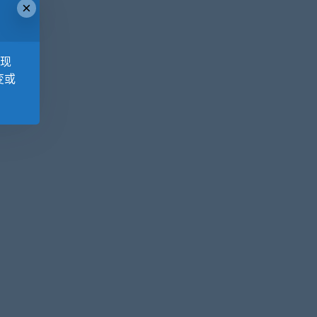
×
，现
变或