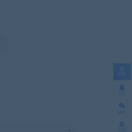
权
签到
QQ
微信
Q群