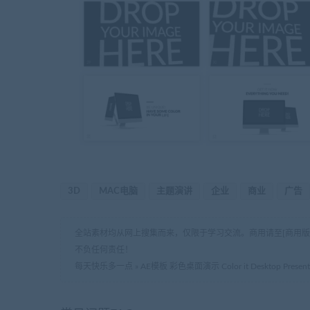
3D
MAC电脑
主题演讲
企业
商业
广告
全站素材均从网上搜集而来，仅限于学习交流。商用请至[商用
不负任何责任！
每天快乐多一点
»
AE模板 彩色桌面演示 Color it Desktop Present