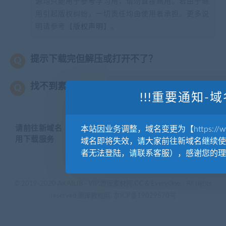
源均只能用于参考学习用，请勿直接商用。若由于商
用引起版权纠纷，一切责任均由使用者承担。更多说
明请参考【
版权声明
】。
提示下载完但解压或打开不了？
找不到素材资源介绍文章里的示例图片？
!!!重要通知-域
请前往新域名【WWW.YUANKUSUCAI.COM】继续使
本站因业务调整，域名变更为【https://www.
用下载服务
域名即将失效，请大家前往新域名继续使
者无法登陆，请联系客服），感谢您的理
© 2019-2020 AKAILIB - VIP.源库素材网.CC & EveryOne. . All rights
reserved
源库教程网.
京ICP备19029570号