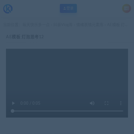
登录
当前位置：
每天快乐多一点
抖音Vlog库
情绪表情元素库
AE模板 灯泡思考12
>
>
>
AE模板 灯泡思考12