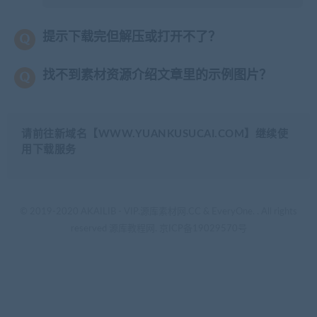
提示下载完但解压或打开不了？
找不到素材资源介绍文章里的示例图片？
请前往新域名【WWW.YUANKUSUCAI.COM】继续使
用下载服务
© 2019-2020 AKAILIB - VIP.源库素材网.CC & EveryOne. . All rights
reserved
源库教程网.
京ICP备19029570号