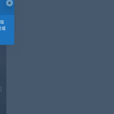
×
，现
变或