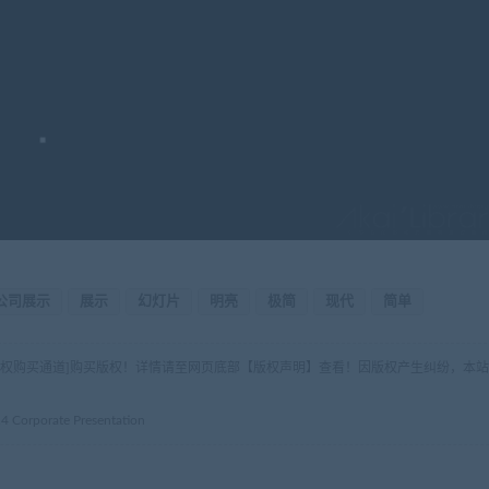
公司展示
展示
幻灯片
明亮
极简
现代
简单
版权购买通道]购买版权！详情请至网页底部【版权声明】查看！因版权产生纠纷，本站
porate Presentation