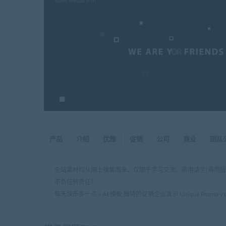
产品
介绍
优雅
促销
公司
商业
团队
全站素材均从网上搜集而来，仅限于学习交流。商用请至[商用
不负任何责任！
每天快乐多一点
»
AE模板 独特的促销企业演示 Unique Promo v14 Cor