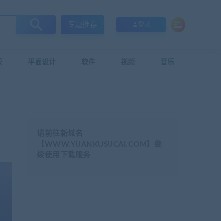
专题推荐
登录
板
平面设计
软件
视频
音乐
请前往新域名
【WWW.YUANKUSUCAI.COM】继
续使用下载服务