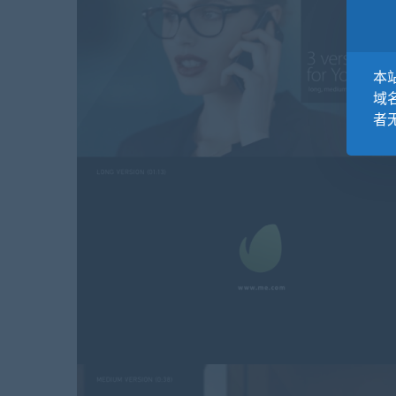
本站
域
者