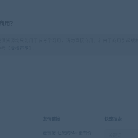
商用？
提供资源均只能用于参考学习用，请勿直接商用。若由于商用引起版
参考【
版权声明
】。
？
友情链接
快速搜索
麦氪搜-让您的Mac更有价