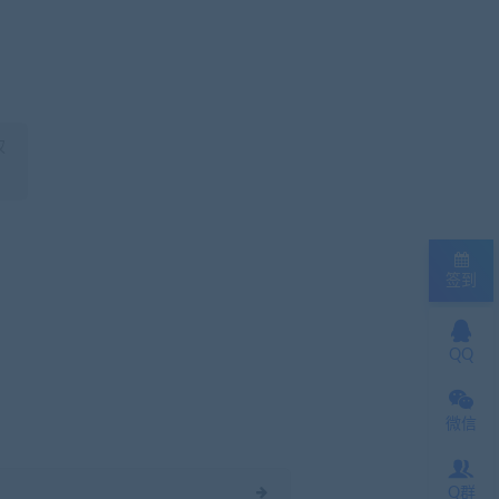
权
签到
QQ
微信
Q群