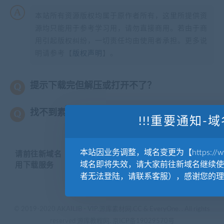
本站所有资源版权均属于原作者所有，这里所提供资
源均只能用于参考学习用，请勿直接商用。若由于商
用引起版权纠纷，一切责任均由使用者承担。更多说
明请参考【
版权声明
】。
提示下载完但解压或打开不了？
找不到素材资源介绍文章里的示例图片？
!!!重要通知-域
本站因业务调整，域名变更为【https://www.
请前往新域名【WWW.YUANKUSUCAI.COM】继续使
域名即将失效，请大家前往新域名继续使
用下载服务
者无法登陆，请联系客服），感谢您的理
© 2019-2020 AKAILIB - VIP.源库素材网.CC & EveryOne. . All rights
reserved
源库教程网.
京ICP备19029570号