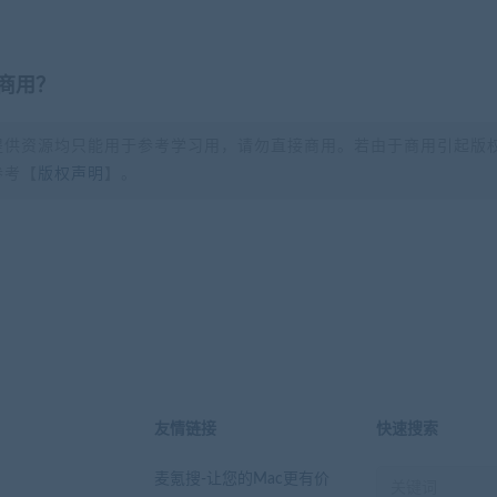
商用？
提供资源均只能用于参考学习用，请勿直接商用。若由于商用引起版
参考【
版权声明
】。
？
友情链接
快速搜索
麦氪搜-让您的Mac更有价