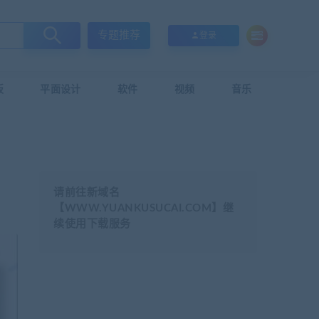
专题推荐
登录
板
平面设计
软件
视频
音乐
请前往新域名
【WWW.YUANKUSUCAI.COM】继
续使用下载服务