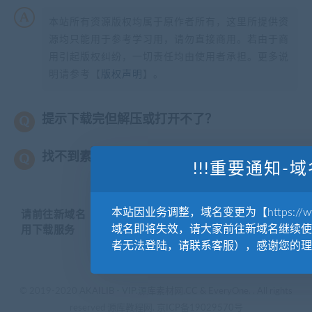
本站所有资源版权均属于原作者所有，这里所提供资
源均只能用于参考学习用，请勿直接商用。若由于商
用引起版权纠纷，一切责任均由使用者承担。更多说
明请参考【
版权声明
】。
提示下载完但解压或打开不了？
找不到素材资源介绍文章里的示例图片？
!!!重要通知-域
本站因业务调整，域名变更为【https://www.
请前往新域名【WWW.YUANKUSUCAI.COM】继续使
域名即将失效，请大家前往新域名继续使
用下载服务
者无法登陆，请联系客服），感谢您的理
© 2019-2020 AKAILIB - VIP.源库素材网.CC & EveryOne. . All rights
reserved
源库教程网.
京ICP备19029570号