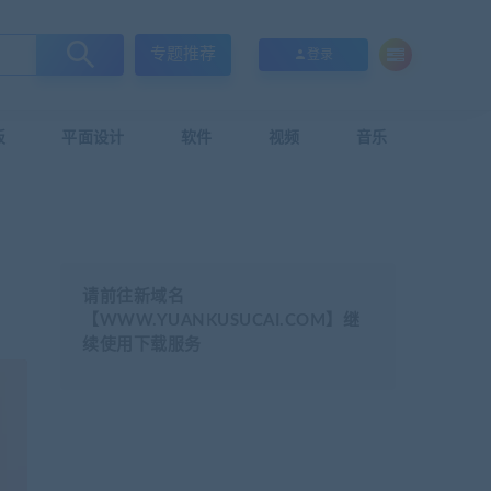
专题推荐
登录
板
平面设计
软件
视频
音乐
请前往新域名
【WWW.YUANKUSUCAI.COM】继
续使用下载服务