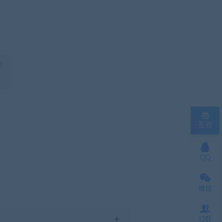
权
签到
QQ
微信
Q群