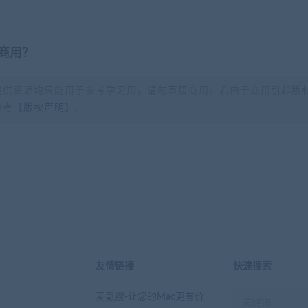
商用？
提供资源均只能用于参考学习用，请勿直接商用。若由于商用引起版
参考【
版权声明
】。
？
友情链接
快速搜索
麦氪搜-让您的Mac更有价