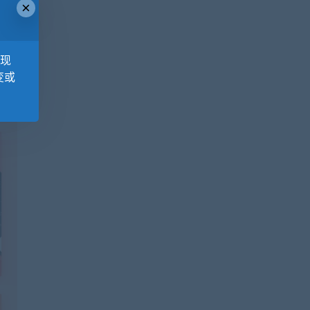
×
，现
变或