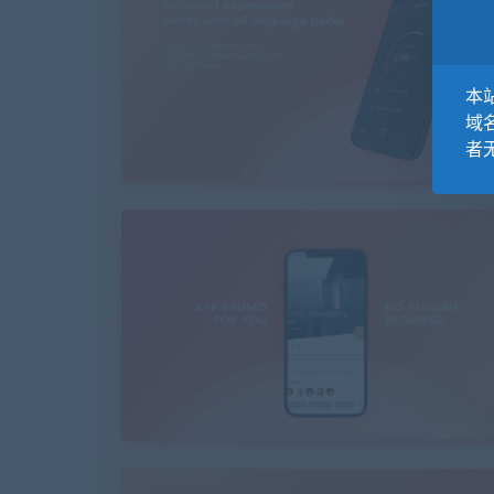
本站
域
者