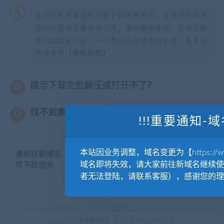
本站所有资源版权均属于原作者所有，这里所提供资
源均只能用于参考学习用，请勿直接商用。若由于商
用引起版权纠纷，一切责任均由使用者承担。更多说
明请参考【
版权声明
】。
提示下载完但解压或打开不了？
找不到素材资源介绍文章里的示例图片？
!!!重要通知-域
本站因业务调整，域名变更为【https://www.
请前往新域名【WWW.YUANKUSUCAI.COM】继续使
域名即将失效，请大家前往新域名继续使
用下载服务
者无法登陆，请联系客服），感谢您的理
© 2019-2020 AKAILIB - VIP.源库素材网.CC & EveryOne. . All rights
reserved
源库教程网.
京ICP备19029570号