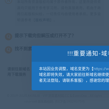
本站所有资源版权均属于原作者所有，这里所提供资
源均只能用于参考学习用，请勿直接商用。若由于商
用引起版权纠纷，一切责任均由使用者承担。更多说
明请参考【
版权声明
】。
提示下载完但解压或打开不了？
找不到素材资源介绍文章里的示例图片？
!!!重要通知-域
本站因业务调整，域名变更为【https://www.
请前往新域名【WWW.YUANKUSUCAI.COM】继续使
用下载服务
域名即将失效，请大家前往新域名继续使
者无法登陆，请联系客服），感谢您的理
© 2019-2020 AKAILIB - VIP.源库素材网.CC & EveryOne. . All rights
reserved
源库教程网.
京ICP备19029570号