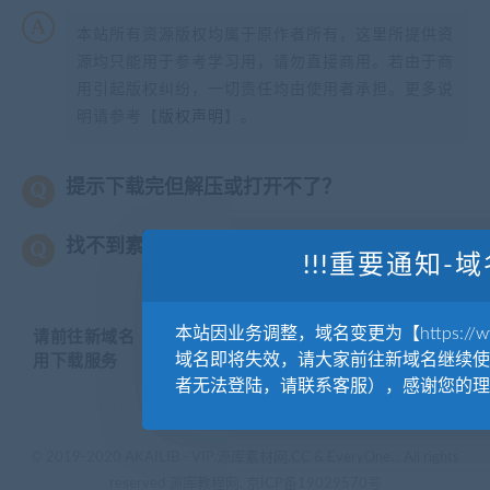
本站所有资源版权均属于原作者所有，这里所提供资
源均只能用于参考学习用，请勿直接商用。若由于商
用引起版权纠纷，一切责任均由使用者承担。更多说
明请参考【
版权声明
】。
提示下载完但解压或打开不了？
找不到素材资源介绍文章里的示例图片？
!!!重要通知-域
本站因业务调整，域名变更为【https://www.
请前往新域名【WWW.YUANKUSUCAI.COM】继续使
域名即将失效，请大家前往新域名继续使
用下载服务
者无法登陆，请联系客服），感谢您的理
© 2019-2020 AKAILIB - VIP.源库素材网.CC & EveryOne. . All rights
reserved
源库教程网.
京ICP备19029570号