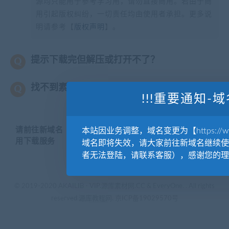
源均只能用于参考学习用，请勿直接商用。若由于商
用引起版权纠纷，一切责任均由使用者承担。更多说
明请参考【
版权声明
】。
提示下载完但解压或打开不了？
找不到素材资源介绍文章里的示例图片？
!!!重要通知-域
请前往新域名【WWW.YUANKUSUCAI.COM】继续使
本站因业务调整，域名变更为【https://www.
用下载服务
域名即将失效，请大家前往新域名继续使
者无法登陆，请联系客服），感谢您的理
© 2019-2020 AKAILIB - VIP.源库素材网.CC & EveryOne. . All rights
reserved
源库教程网.
京ICP备19029570号