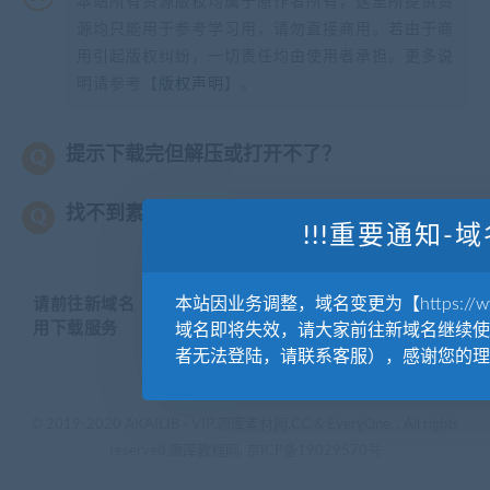
本站所有资源版权均属于原作者所有，这里所提供资
源均只能用于参考学习用，请勿直接商用。若由于商
用引起版权纠纷，一切责任均由使用者承担。更多说
明请参考【
版权声明
】。
提示下载完但解压或打开不了？
找不到素材资源介绍文章里的示例图片？
!!!重要通知-域
本站因业务调整，域名变更为【https://www.
请前往新域名【WWW.YUANKUSUCAI.COM】继续使
用下载服务
域名即将失效，请大家前往新域名继续使
者无法登陆，请联系客服），感谢您的理
© 2019-2020 AKAILIB - VIP.源库素材网.CC & EveryOne. . All rights
reserved
源库教程网.
京ICP备19029570号