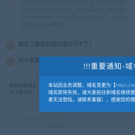
本站所有资源版权均属于原作者所有，这里所提供资
源均只能用于参考学习用，请勿直接商用。若由于商
用引起版权纠纷，一切责任均由使用者承担。更多说
明请参考【
版权声明
】。
提示下载完但解压或打开不了？
找不到素材资源介绍文章里的示例图片？
!!!重要通知-域
本站因业务调整，域名变更为【https://www.
请前往新域名【WWW.YUANKUSUCAI.COM】继续使
用下载服务
域名即将失效，请大家前往新域名继续使
者无法登陆，请联系客服），感谢您的理
© 2019-2020 AKAILIB - VIP.源库素材网.CC & EveryOne. . All rights
reserved
源库教程网.
京ICP备19029570号