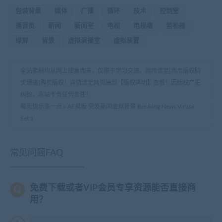
包装背景
媒体
广播
循环
技术
控制室
播音员
新闻
新闻室
电视
电视墙
监视器
绿屏
背景
虚拟演播室
虚拟装置
全站素材均从网上搜集而来，仅限于学习交流。商用请至[商用版权购
买通道]购买版权！详情请至网页底部【版权声明】查看！因版权产生
纠纷，本站不负任何责任！
每天快乐多一点
»
AE模板 突发新闻虚拟背景 Breaking News Virtual
Set 1
常见问题FAQ
免费下载或者VIP会员专享资源能否直接商
用？