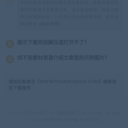
本站所有资源版权均属于原作者所有，这里所提供资
源均只能用于参考学习用，请勿直接商用。若由于商
用引起版权纠纷，一切责任均由使用者承担。更多说
明请参考【
版权声明
】。
提示下载完但解压或打开不了？
找不到素材资源介绍文章里的示例图片？
请前往新域名【WWW.YUANKUSUCAI.COM】继续使
用下载服务
© 2019-2020 AKAILIB - VIP.源库素材网.CC & EveryOne. . All rights
reserved
源库教程网.
京ICP备19029570号