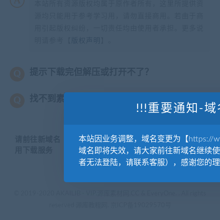
本站所有资源版权均属于原作者所有，这里所提供资
源均只能用于参考学习用，请勿直接商用。若由于商
用引起版权纠纷，一切责任均由使用者承担。更多说
明请参考【
版权声明
】。
提示下载完但解压或打开不了？
找不到素材资源介绍文章里的示例图片？
!!!重要通知-域
本站因业务调整，域名变更为【https://www.
请前往新域名【WWW.YUANKUSUCAI.COM】继续使
用下载服务
域名即将失效，请大家前往新域名继续使
者无法登陆，请联系客服），感谢您的理
© 2019-2020 AKAILIB - VIP.源库素材网.CC & EveryOne. . All rights
reserved
源库教程网.
京ICP备19029570号