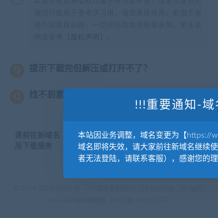
本站所有资源版权均属于原作者所有，这里所提供资
源均只能用于参考学习用，请勿直接商用。若由于商
用引起版权纠纷，一切责任均由使用者承担。更多说
明请参考【
版权声明
】。
提示下载完但解压或打开不了？
找不到素材资源介绍文章里的示例图片？
!!!重要通知-域
本站因业务调整，域名变更为【https://www.
请前往新域名【WWW.YUANKUSUCAI.COM】继续使
用下载服务
域名即将失效，请大家前往新域名继续使
者无法登陆，请联系客服），感谢您的理
© 2019-2020 AKAILIB - VIP.源库素材网.CC & EveryOne. . All rights
reserved
源库教程网.
京ICP备19029570号