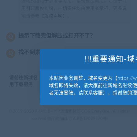
源均只能用于参考学习用，请勿直接商用。若由于商
用引起版权纠纷，一切责任均由使用者承担。更多说
明请参考【
版权声明
】。
提示下载完但解压或打开不了？
找不到素材资源介绍文章里的示例图片？
!!!重要通知-域
请前往新域名【WWW.YUANKUSUCAI.COM】继续使
本站因业务调整，域名变更为【https://www.
用下载服务
域名即将失效，请大家前往新域名继续使
者无法登陆，请联系客服），感谢您的理
© 2019-2020 AKAILIB - VIP.源库素材网.CC & EveryOne. . All rights
reserved
源库教程网.
京ICP备19029570号