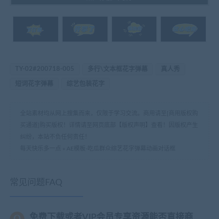
TY-02#200718-005
多行\文本框花字弹幕
真人秀
短词花字弹幕
综艺包装花字
全站素材均从网上搜集而来，仅限于学习交流。商用请至[商用版权购
买通道]购买版权！详情请至网页底部【版权声明】查看！因版权产生
纠纷，本站不负任何责任！
每天快乐多一点
»
AE模板-吃瓜群众综艺花字弹幕动画对话框
常见问题FAQ
免费下载或者VIP会员专享资源能否直接商