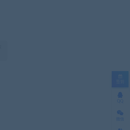
权
签到
QQ
微信