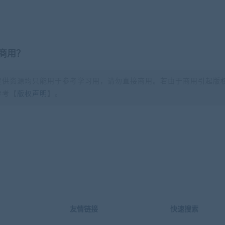
商用？
提供资源均只能用于参考学习用，请勿直接商用。若由于商用引起版
参考【
版权声明
】。
？
友情链接
快速搜索