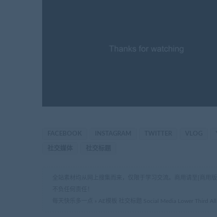
FACEBOOK
INSTAGRAM
TWITTER
VLOG
社交媒体
社交标题
全站素材均从网上搜集而来，仅限于学习交流。商用请至[商用
不负任何责任！
每天快乐多一点
»
AE模板 社交标题 Social Media Lower Third All 