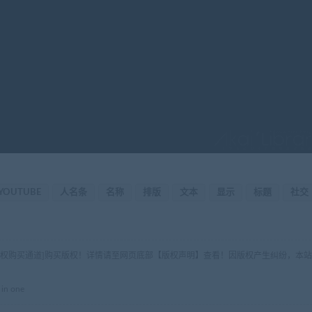
YOUTUBE
人名条
名称
排版
文本
显示
标题
社交
版权购买通道]购买版权！详情请至网页底部【版权声明】查看！因版权产生纠纷，本站
in one