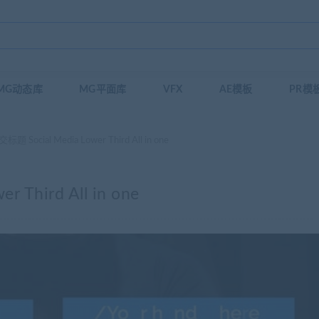
MG动态库
MG平面库
VFX
AE模板
PR模
 Social Media Lower Third All in one
Third All in one