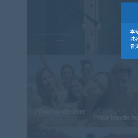
本站
域
者