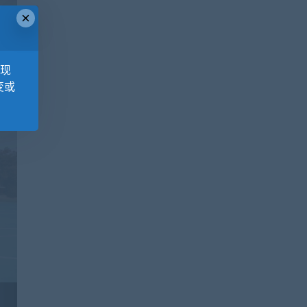
×
，现
变或