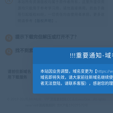
本站所有资源版权均属于原作者所有，这里所提供资
源均只能用于参考学习用，请勿直接商用。若由于商
用引起版权纠纷，一切责任均由使用者承担。更多说
明请参考【
版权声明
】。
提示下载完但解压或打开不了？
找不到素材资源介绍文章里的示例图片？
!!!重要通知-域
本站因业务调整，域名变更为【https://www.
请前往新域名【WWW.YUANKUSUCAI.COM】继续使
用下载服务
域名即将失效，请大家前往新域名继续使
者无法登陆，请联系客服），感谢您的理
© 2019-2020 AKAILIB - VIP.源库素材网.CC & EveryOne. . All rights
reserved
源库教程网.
京ICP备19029570号