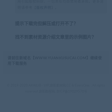
用引起版权纠纷，一切责任均由使用者承担。更多说
明请参考【
版权声明
】。
提示下载完但解压或打开不了？
找不到素材资源介绍文章里的示例图片？
请前往新域名【WWW.YUANKUSUCAI.COM】继续使
用下载服务
© 2019-2020 AKAILIB - VIP.源库素材网.CC & EveryOne. . All rights
reserved
源库教程网.
京ICP备19029570号