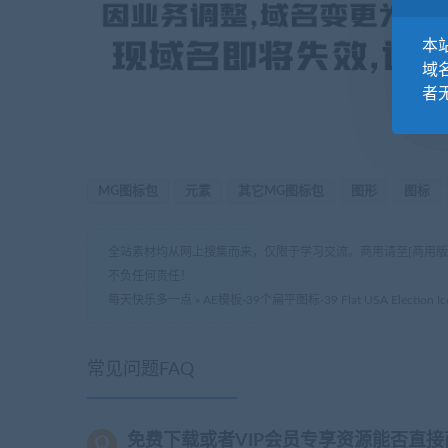
本站
域
者
MG图标包
元素
其它MG图标包
图形
图标
全站素材均从网上搜集而来，仅限于学习交流。商用请至[商用
不负任何责任！
每天快乐多一点
»
AE模板-39个扁平图标-39 Flat USA Election Ic
常见问题FAQ
免费下载或者VIP会员专享资源能否直接