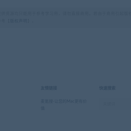
提供资源均只能用于参考学习用，请勿直接商用。若由于商用引起版
参考【
版权声明
】。
？
友情链接
快速搜索
麦氪搜-让您的Mac更有价
值