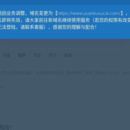
因业务调整，域名变更为【https://www.yuankusucai.com/】
名即将失效，请大家前往新域名继续使用服务（若您的权限有改
无法登陆，请联系客服），感谢您的理解与配合！
平面
徽章
政治
现代
美国
版权购买通道]购买版权！详情请至网页底部【版权声明】查看！因版权产生纠纷，本站
ons
商用？