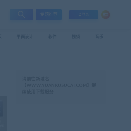
专题推荐
登录
板
平面设计
软件
视频
音乐
请前往新域名
【WWW.YUANKUSUCAI.COM】继
续使用下载服务