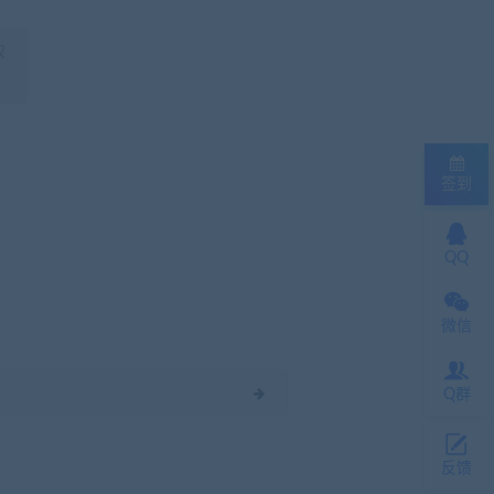
权
签到
QQ
微信
Q群
反馈