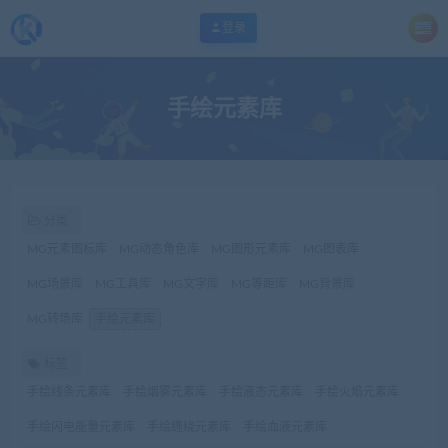
登录
手绘元素库
分类
MG元素图标库
MG动态角色库
MG图形元素库
MG图表库
MG场景库
MG工具库
MG文字库
MG等距库
MG背景库
MG转场库
手绘元素库
标签
手绘线条元素库
手绘烟雾元素库
手绘液态元素库
手绘火焰元素库
手绘闪电能量元素库
手绘缠绕元素库
手绘血液元素库