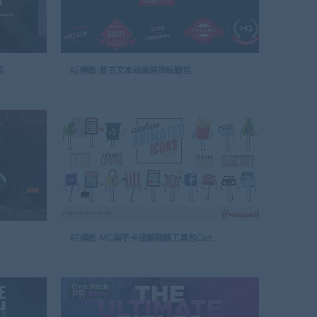
装
AE模板-复古文本动画装饰标题包
AE
AE模板-MG扁平卡通解释器工具包Cartoon_Explainer_Toolkit
PR