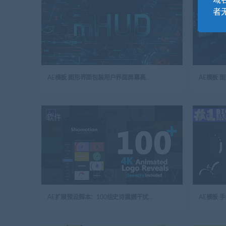
域
者
AE模板 图形界面包装用户界面屏幕高科技 HUD界面元素 mHUD
软件
AE
AE扩展预设脚本：100组史诗震撼干扰能量电流简洁图形LOGO标题 Logo Pack v1.1