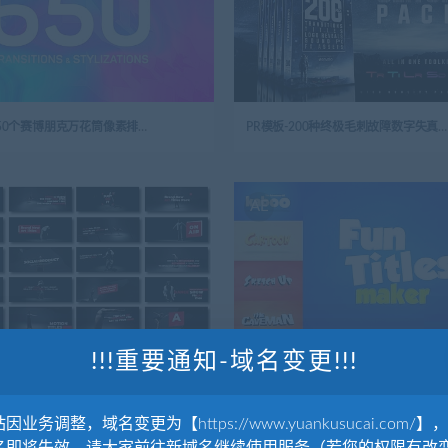
PR预设-650个赛博朋克万花筒像素排序Vlog视频无缝过渡转场预设模板+音效 Transitions & Stylizations for Premiere Pro
PR模板-200种终极毛刺故障数字失真转场文字标题音效预设包Ultimate Glitch Pack Transitions
AE
!!!重要通知-域名变更!!!
PR模板-现代社交媒体文字标题错字排版动画Art Typography
AE模板-儿童趣味标题文字包
因业务调整，域名变更为【https://www.yuankusucai.com/】
AE