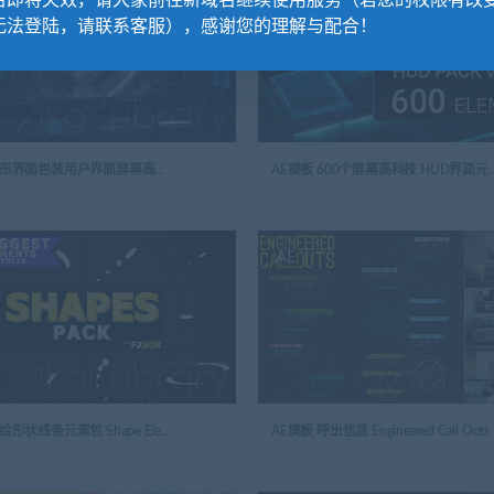
名即将失效，请大家前往新域名继续使用服务（若您的权限有改
无法登陆，请联系客服），感谢您的理解与配合！
AE模板 图形界面包装用户界面屏幕高科技 HUD界面元素 HUD UI Screens
AE模板 600个屏幕高科技 HUD界
AE
AE模板 手绘形状线条元素包 Shape Elements Pack | After Effects
AE模板 呼出信息 Engineered Call Outs