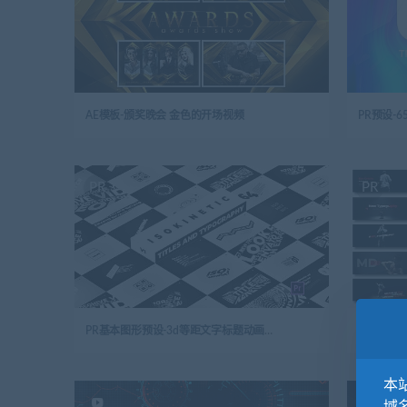
AE模板-颁奖晚会 金色的开场视频
PR
PR
PR基本图形预设-3d等距文字标题动画字幕条包装Isokinetic Titles And Typography
本站
AE