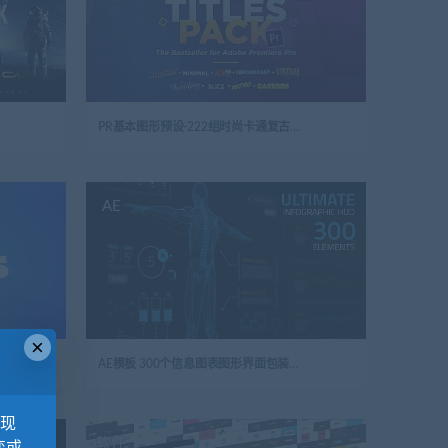
PR基本图形预设-222组时尚卡通复古婚礼包装文字标题开场白运动排版字幕动画
AE
×
AE模板 300个信息图表图形界面包装用户界面屏幕高科技 HUD界面元素 Ultimate Infographic HUD [300]
，现
软件