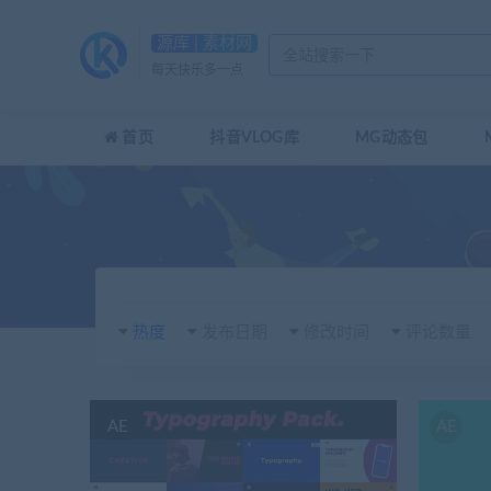
源库 | 素材网
每天快乐多一点
首页
抖音VLOG库
MG动态包
热度
发布日期
修改时间
评论数量
AE
AE