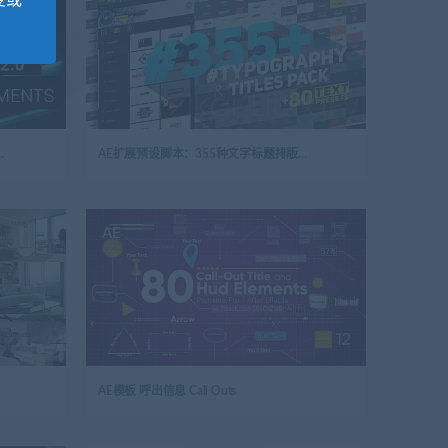
变或
面元素 HUD Library
AE扩展预设脚本：355种文字标题排版设计动画预设包Big_Pack_of_Typography_Atom
AE
AE模板 呼出信息 Call Outs