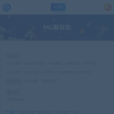
登录
MG解说包
分类
MG卡通包
MG图形元素包
MG图标包
MG图表包
MG场景包
MG工具包
MG文字包
MG等距包
MG表情包
MG角色包
MG解说包
MG转场包
手绘元素包
标签
暂无相关标签
热度
发布日期
修改时间
评论数量
随机