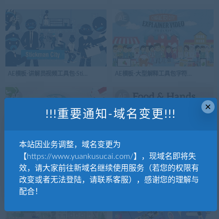
AE
AE
AE模板-讲解员视频工具包-Stickman City – Explainer Video Kit
AE模板-大型解释工具包字符城-Mega Explainer t
AE
AE
×
!!!重要通知-域名变更!!!
本站因业务调整，域名变更为
AE模板-清洁解释工具包-Clean Explainer Kit
AE模板-食物和手讲解员-Food & Hands Exp
【https://www.yuankusucai.com/】，现域名即将失
效，请大家前往新域名继续使用服务（若您的权限有
AE
AE
改变或者无法登陆，请联系客服），感谢您的理解与
配合！