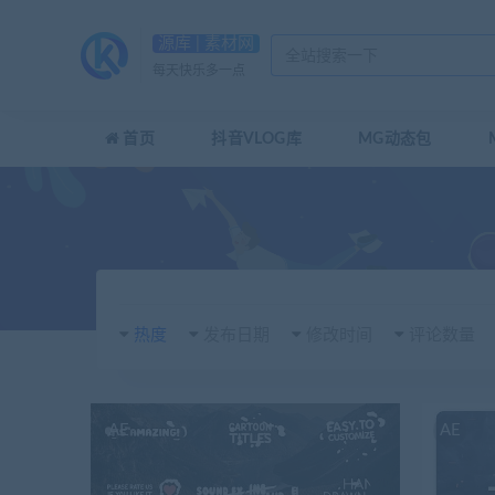
源库 | 素材网
每天快乐多一点
首页
抖音VLOG库
MG动态包
热度
发布日期
修改时间
评论数量
AE
AE