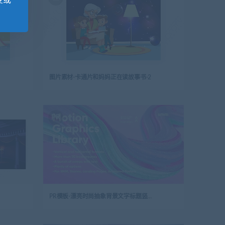
变或
1
图片素材-卡通片和妈妈正在读故事书-2
PR
PR模板-漂亮时尚抽象背景文字标题竖屏视频海报包装动画