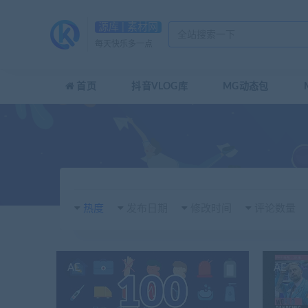
源库 | 素材网
每天快乐多一点
首页
抖音VLOG库
MG动态包
热度
发布日期
修改时间
评论数量
AE
AE