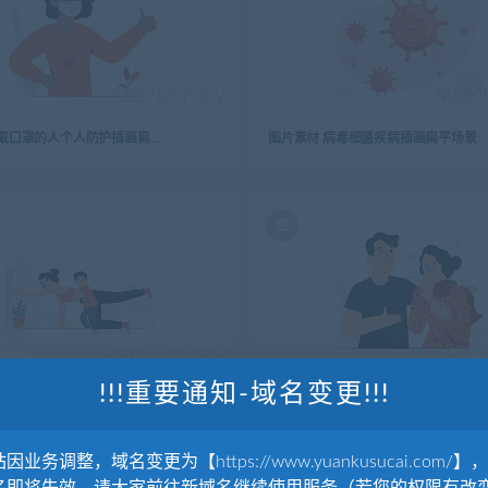
图片素材 戴口罩的人个人防护插画扁平场景
图片素材 病毒细菌疾病插画扁平场景
!!!重要通知-域名变更!!!
图片素材 在家健身训练锻炼插画扁平场景
图片素材 病毒传播途径预防插画扁平场景
因业务调整，域名变更为【https://www.yuankusucai.com/】