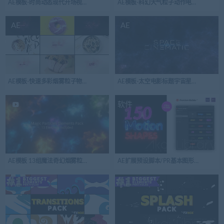
AE模板-时尚动态现代开场视频logo演绎
AE模板-科幻大气粒子动作电影标题简介
AE
AE
AE模板-快速多彩烟雾粒子物品展示开场视频logo演绎
AE模板-太空电影标题宇宙星系星云文字
软件
AE模板 13组魔法奇幻烟雾粒子特效合成视频素材Magic_Particles_Elements_Pack
AE扩展预设脚本/PR基本图形预设：能量流体图
AE
AE