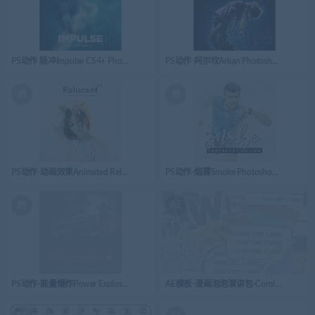
PS动作 脉冲Impulse CS4+ Photoshop Action
PS动作-阿尔坎Arkan Photoshop Action
PS动作-动画效果Animated Relucent 2.0 – Photoshop Action
PS动作-烟雾Smoke Photoshop Action 2
AE
PS动作-能量爆炸Power Explosion Photoshop Action
AE模板-漫画泡泡演讲包-Comics Bubbles Sp