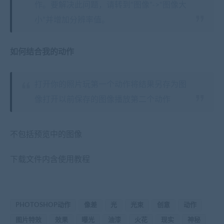
作。要解决此问题，请转到“图像”->“图像大
小”并增加分辨率值。
如何结合我的动作
打开你的照片玩第一个动作将结果另存为图
像打开以前保存的图像播放第二个动作
不包括预览中的图像
下载文件内含使用教程
PHOTOSHOP动作
像差
光
光束
创意
动作
图片特效
效果
曝光
油漆
火花
现实
神秘