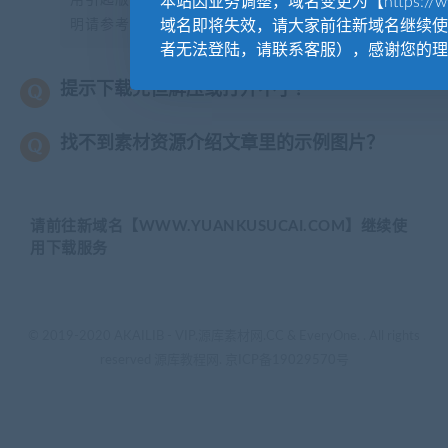
用引起版权纠纷，一切责任均由使用者承担。更多说
本站因业务调整，域名变更为【https://www.
域名即将失效，请大家前往新域名继续使
明请参考【
版权声明
】。
者无法登陆，请联系客服），感谢您的理
提示下载完但解压或打开不了？
找不到素材资源介绍文章里的示例图片？
请前往新域名【WWW.YUANKUSUCAI.COM】继续使
用下载服务
© 2019-2020 AKAILIB - VIP.源库素材网.CC & EveryOne. . All rights
reserved
源库教程网.
京ICP备19029570号