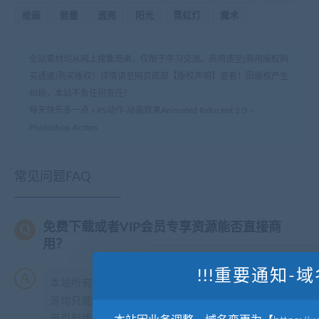
绘画
能量
透亮
阳光
霓虹灯
魔术
全站素材均从网上搜集而来，仅限于学习交流。商用请至[商用版权购
买通道]购买版权！详情请至网页底部【版权声明】查看！因版权产生
纠纷，本站不负任何责任！
每天快乐多一点
»
PS动作-动画效果Animated Relucent 2.0 –
Photoshop Action
常见问题FAQ
免费下载或者VIP会员专享资源能否直接商
用？
!!!重要通知-域
本站所有资源版权均属于原作者所有，这里所提供资
源均只能用于参考学习用，请勿直接商用。若由于商