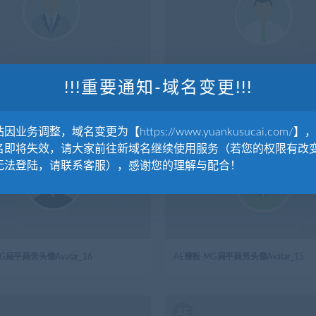
!!!重要通知-域名变更!!!
G扁平商务头像Avatar_5
AE模板-MG扁平商务头像Avatar_4
因业务调整，域名变更为【https://www.yuankusucai.com/】
AE
名即将失效，请大家前往新域名继续使用服务（若您的权限有改
无法登陆，请联系客服），感谢您的理解与配合！
G扁平商务头像Avatar_16
AE模板-MG扁平商务头像Avatar_15
AE