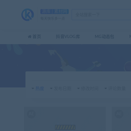
源库 | 素材网
每天快乐多一点
首页
抖音VLOG库
MG动态包
热度
发布日期
修改时间
评论数量
AE
AE