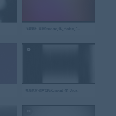
视频素材-炫光Rampant_4K_Modern_Film_Flashes_089
视频素材-胶片划痕Rampant_4K_Designer_Film_Clutter_057