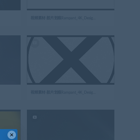
视频素材-胶片划痕Rampant_4K_Designer_Film_Clutter_044
视频素材-胶片划痕Rampant_4K_Designer_Film_Clutter_100
×