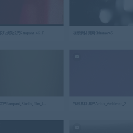
视频素材-胶片烧伤炫光Rampant_4K_Film_Burns_069E
视频素材-耀斑Shimmer45
视频素材-炫光Rampant_Studio_Film_Leaks_017
视频素材-漏光Amber_Ambience_2