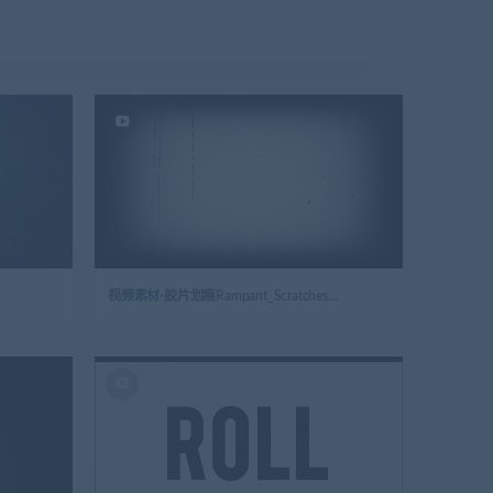
视频素材-胶片划痕Rampant_Scratches_15