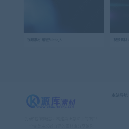
视频素材-耀斑Subtle_6
视频素材-横
本站导航
打破“包”的概念，构建真正意义上的“库”！
一个完美主义者自建的素材库分享给你