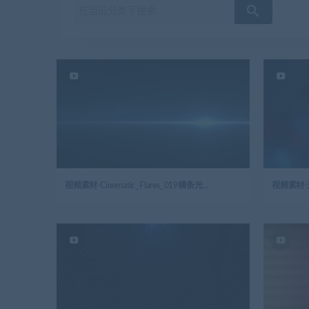
视频素材-Cinematic_Flares_019横条光晕