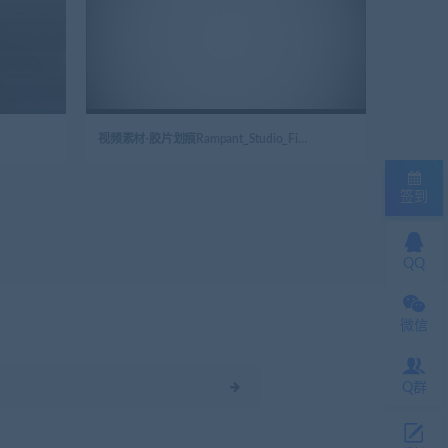
视频素材-胶片划痕Rampant_Studio_Film_042
签到
QQ
微信
Q群