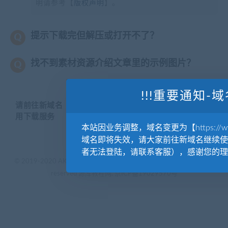
明请参考【
版权声明
】。
提示下载完但解压或打开不了？
找不到素材资源介绍文章里的示例图片？
!!!重要通知-域
请前往新域名【WWW.YUANKUSUCAI.COM】继续使
用下载服务
本站因业务调整，域名变更为【https://www.
域名即将失效，请大家前往新域名继续使
者无法登陆，请联系客服），感谢您的理
© 2019-2020 AKAILIB - VIP.源库素材网.CC & EveryOne. . All rights
reserved
源库教程网.
京ICP备19029570号