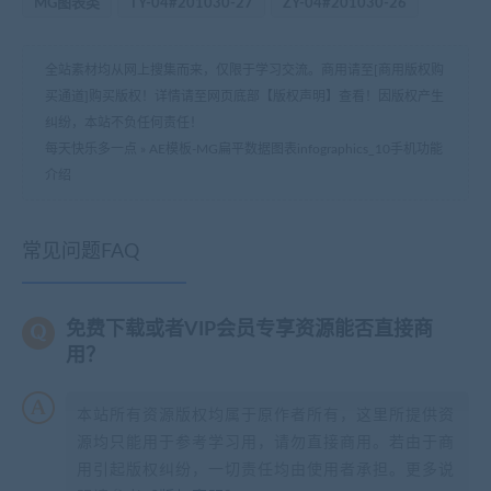
MG图表类
TY-04#201030-27
ZY-04#201030-26
全站素材均从网上搜集而来，仅限于学习交流。商用请至[商用版权购
买通道]购买版权！详情请至网页底部【版权声明】查看！因版权产生
纠纷，本站不负任何责任！
每天快乐多一点
»
AE模板-MG扁平数据图表infographics_10手机功能
介绍
常见问题FAQ
免费下载或者VIP会员专享资源能否直接商
用？
本站所有资源版权均属于原作者所有，这里所提供资
源均只能用于参考学习用，请勿直接商用。若由于商
用引起版权纠纷，一切责任均由使用者承担。更多说