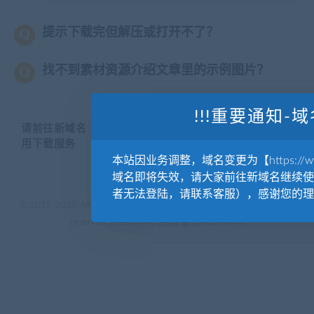
提示下载完但解压或打开不了？
找不到素材资源介绍文章里的示例图片？
!!!重要通知-域
请前往新域名【WWW.YUANKUSUCAI.COM】继续使
用下载服务
本站因业务调整，域名变更为【https://www.
域名即将失效，请大家前往新域名继续使
者无法登陆，请联系客服），感谢您的理
© 2019-2020 AKAILIB - VIP.源库素材网.CC & EveryOne. . All rights
reserved
源库教程网.
京ICP备19029570号