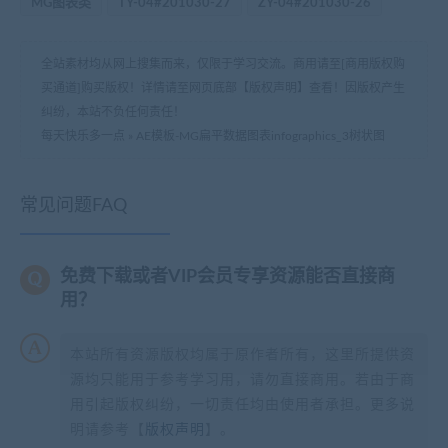
MG图表类
TY-04#201030-27
ZY-04#201030-26
全站素材均从网上搜集而来，仅限于学习交流。商用请至[商用版权购
买通道]购买版权！详情请至网页底部【版权声明】查看！因版权产生
纠纷，本站不负任何责任！
每天快乐多一点
»
AE模板-MG扁平数据图表infographics_3树状图
常见问题FAQ
免费下载或者VIP会员专享资源能否直接商
用？
本站所有资源版权均属于原作者所有，这里所提供资
源均只能用于参考学习用，请勿直接商用。若由于商
用引起版权纠纷，一切责任均由使用者承担。更多说
明请参考【
版权声明
】。