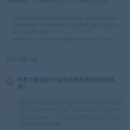
MG图表类
TY-04#201030-27
ZY-04#201030-26
全站素材均从网上搜集而来，仅限于学习交流。商用请至[商用版权购
买通道]购买版权！详情请至网页底部【版权声明】查看！因版权产生
纠纷，本站不负任何责任！
每天快乐多一点
»
AE模板-MG扁平数据图表infographics_9柱状图
常见问题FAQ
免费下载或者VIP会员专享资源能否直接商
用？
本站所有资源版权均属于原作者所有，这里所提供资
源均只能用于参考学习用，请勿直接商用。若由于商
用引起版权纠纷，一切责任均由使用者承担。更多说
明请参考【
版权声明
】。