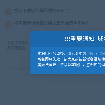
提示下载完但解压或打开不了？
找不到素材资源介绍文章里的示例图片？
!!!重要通知-域
请前往新域名【WWW.YUANKUSUCAI.COM】继续使
用下载服务
本站因业务调整，域名变更为【https://www.
域名即将失效，请大家前往新域名继续使
者无法登陆，请联系客服），感谢您的理
© 2019-2020 AKAILIB - VIP.源库素材网.CC & EveryOne. . All rights
reserved
源库教程网.
京ICP备19029570号