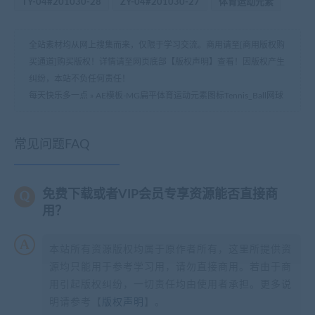
TY-04#201030-28
ZY-04#201030-27
体育运动元素
全站素材均从网上搜集而来，仅限于学习交流。商用请至[商用版权购
买通道]购买版权！详情请至网页底部【版权声明】查看！因版权产生
纠纷，本站不负任何责任！
每天快乐多一点
»
AE模板-MG扁平体育运动元素图标Tennis_Ball网球
常见问题FAQ
免费下载或者VIP会员专享资源能否直接商
用？
本站所有资源版权均属于原作者所有，这里所提供资
源均只能用于参考学习用，请勿直接商用。若由于商
用引起版权纠纷，一切责任均由使用者承担。更多说
明请参考【
版权声明
】。