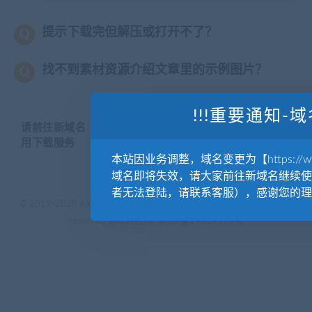
提示下载完但解压或打开不了？
找不到素材资源介绍文章里的示例图片？
!!!重要通知-域
请前往新域名【WWW.YUANKUSUCAI.COM】继续使
用下载服务
本站因业务调整，域名变更为【https://www.
域名即将失效，请大家前往新域名继续使
者无法登陆，请联系客服），感谢您的理
© 2019-2020 AKAILIB - VIP.源库素材网.CC & EveryOne. . All rights
reserved
源库教程网.
京ICP备19029570号