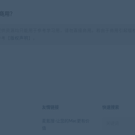
商用？
提供资源均只能用于参考学习用，请勿直接商用。若由于商用引起版
参考【
版权声明
】。
？
友情链接
快速搜索
麦氪搜-让您的Mac更有价
值