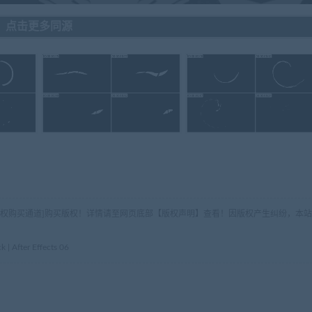
点击更多同源
版权购买通道]购买版权！详情请至网页底部【版权声明】查看！因版权产生纠纷，本站
fter Effects 06