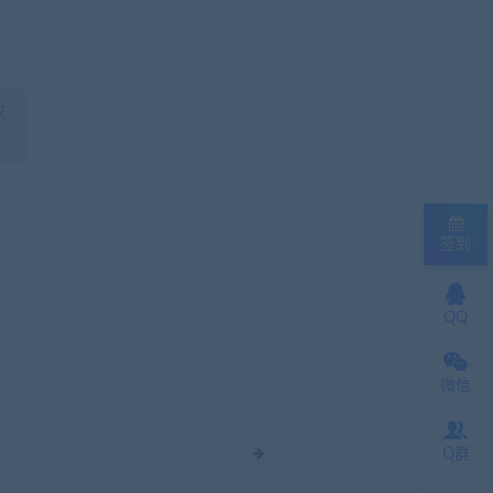
权
签到
QQ
微信
Q群