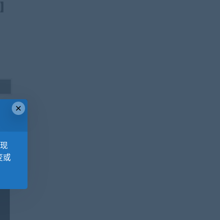
×
，现
变或