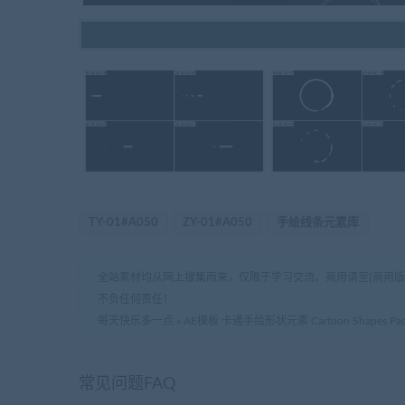
TY-01#A050
ZY-01#A050
手绘线条元素库
全站素材均从网上搜集而来，仅限于学习交流。商用请至[商用
不负任何责任！
每天快乐多一点
»
AE模板 卡通手绘形状元素 Cartoon Shapes Pack | A
常见问题FAQ