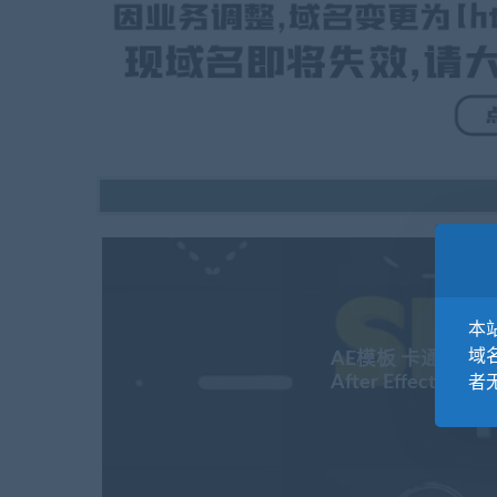
本站
域
AE模板 卡通手绘形状包 
After Effects
者