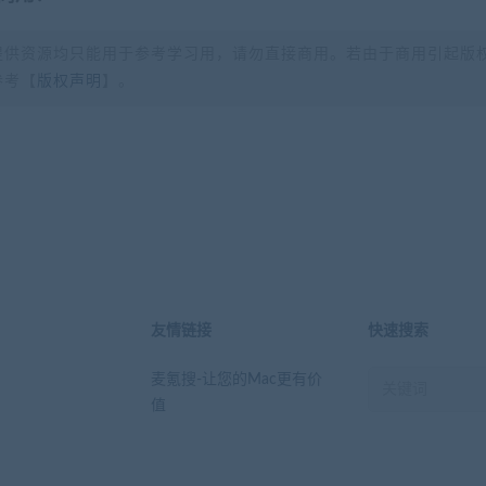
提供资源均只能用于参考学习用，请勿直接商用。若由于商用引起版
参考【
版权声明
】。
？
友情链接
快速搜索
麦氪搜-让您的Mac更有价
值