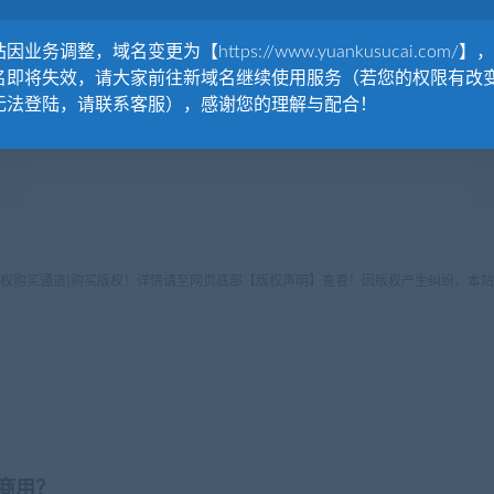
因业务调整，域名变更为【https://www.yuankusucai.com/】
名即将失效，请大家前往新域名继续使用服务（若您的权限有改
无法登陆，请联系客服），感谢您的理解与配合！
版权购买通道]购买版权！详情请至网页底部【版权声明】查看！因版权产生纠纷，本站
商用？