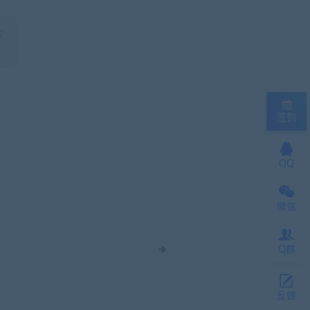
权
签到
QQ
微信
Q群
反馈