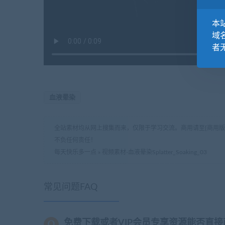
本站
域
者
血液晕染
全站素材均从网上搜集而来，仅限于学习交流。商用请至[商用
不负任何责任！
每天快乐多一点
»
视频素材-血液晕染Splatter_Soaking_03
常见问题FAQ
免费下载或者VIP会员专享资源能否直接