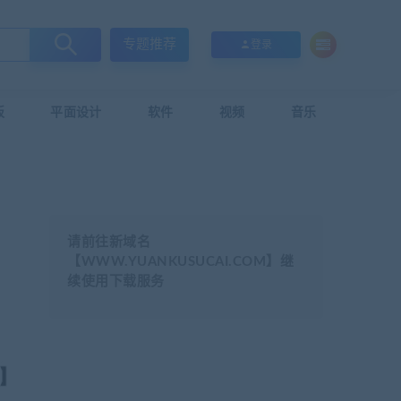
专题推荐
登录
板
平面设计
软件
视频
音乐
请前往新域名
【WWW.YUANKUSUCAI.COM】继
续使用下载服务