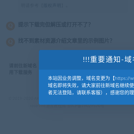
明请参考【
版权声明
】。
提示下载完但解压或打开不了？
找不到素材资源介绍文章里的示例图片？
!!!重要通知-域
请前往新域名【WWW.YUANKUSUCAI.COM】继续使
用下载服务
本站因业务调整，域名变更为【https://www.
域名即将失效，请大家前往新域名继续使
者无法登陆，请联系客服），感谢您的理
© 2019-2020 AKAILIB - VIP.源库素材网.CC & EveryOne. . All rights
reserved
源库教程网.
京ICP备19029570号